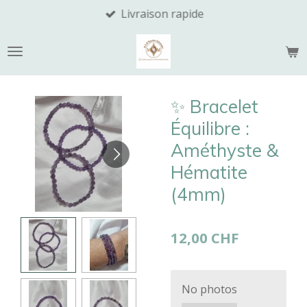
Livraison rapide
Passer
au
contenu
principal
​✨ Bracelet
Équilibre :
Améthyste &
Hématite
(4mm)
12,00 CHF
No photos