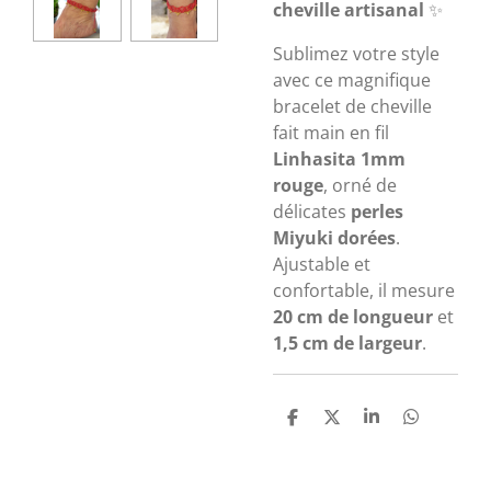
cheville artisanal
✨
Sublimez votre style
avec ce magnifique
bracelet de cheville
fait main en fil
Linhasita 1mm
rouge
, orné de
délicates
perles
Miyuki dorées
.
Ajustable et
confortable, il mesure
20 cm de longueur
et
1,5 cm de largeur
.
P
P
P
P
a
a
a
a
r
r
r
r
t
t
t
t