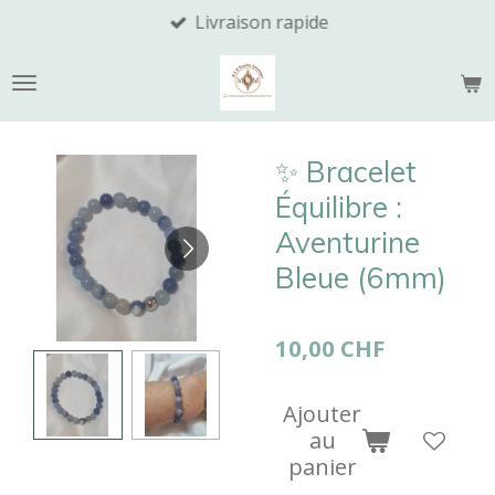
Livraison rapide
Passer
au
contenu
principal
​✨ Bracelet
Équilibre :
Aventurine
Bleue (6mm)
10,00 CHF
Ajouter
au
panier