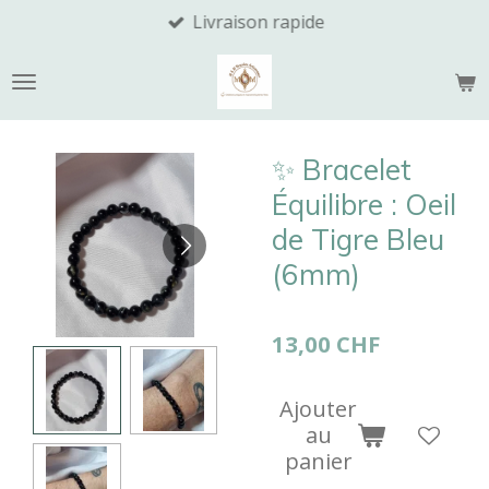
Livraison rapide
Passer
au
contenu
principal
​✨ Bracelet
Équilibre : Oeil
de Tigre Bleu
(6mm)
13,00 CHF
Ajouter
au
panier